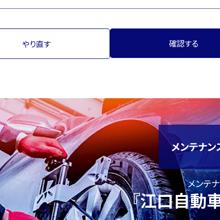
確認する
やり直す
メンテ
『江口自動車