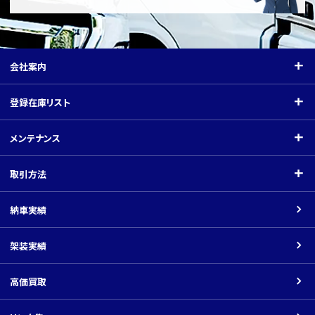
会社案内
会社案内
登録在庫リスト
ご挨拶
登録在庫リスト
メンテナンス
会社概要
クレーン付（小型）
メンテナンス
取引方法
関連会社
クレーン付（中型）
指定工場
取引方法
納車実績
平ボディ・バン
架装工場
商品の価格について
架装実績
車載車
ネットでのお取引の場合
ダンプ
高価買取
返品について
パーツ