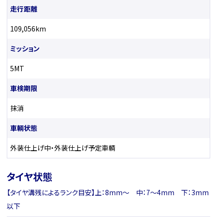
走行距離
109,056km
ミッション
5MT
車検期限
抹消
車輌状態
外装仕上げ中・外装仕上げ予定車輌
タイヤ状態
【タイヤ溝残によるランク目安】上：8mm〜 中：7〜4mm 下：3mm
以下