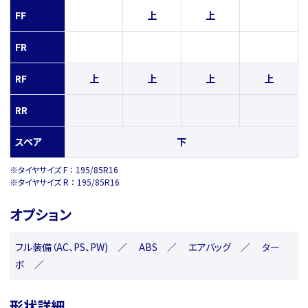
FF
上
上
FR
RF
上
上
上
上
RR
スペア
下
※タイヤサイズ F ： 195/85R16
※タイヤサイズ R ： 195/85R16
オプション
フル装備（AC、PS、PW) ／ ABS ／ エアバッグ ／ ター
ボ ／
形状詳細