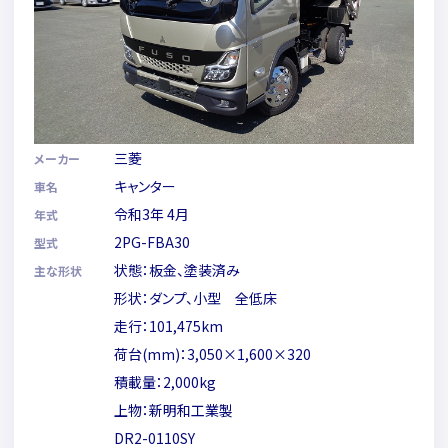
三菱
メーカー
キャンター
車名
令和3年 4月
年式
2PG-FBA30
型式
状態：板金、塗装済み
主な形状
形状：ダンプ、小型 全低床
走行：101,475km
荷台(mm)：3,050×1,600×320
積載量：2,000kg
上物：新明和工業製
DR2-0110SY