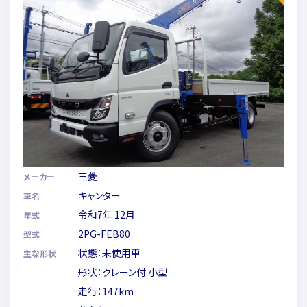
三菱
メーカー
キャンター
車名
令和7年 12月
年式
2PG-FEB80
型式
状態：未使用車
主な形状
形状：クレーン付 小型
走行：147km