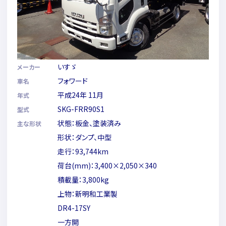
いすゞ
メーカー
フォワード
車名
平成24年 11月
年式
SKG-FRR90S1
型式
状態：板金、塗装済み
主な形状
形状：ダンプ、中型
走行：93,744km
荷台(mm)：3,400×2,050×340
積載量：3,800kg
上物：新明和工業製
DR4-17SY
一方開