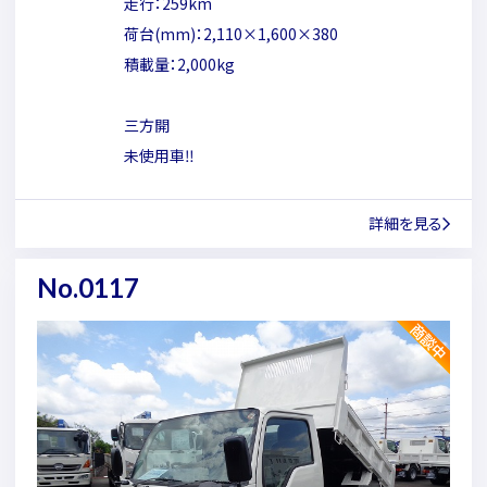
走行：259km
荷台(mm)：2,110×1,600×380
積載量：2,000kg
三方開
未使用車‼
詳細を見る
No.0117