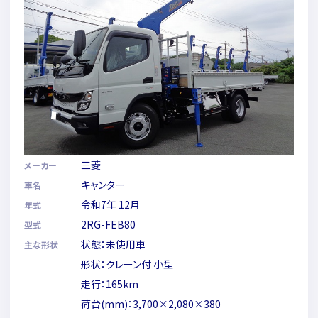
三菱
メーカー
キャンター
車名
令和7年 12月
年式
2RG-FEB80
型式
状態：未使用車
主な形状
形状：クレーン付 小型
走行：165km
荷台(mm)：3,700×2,080×380