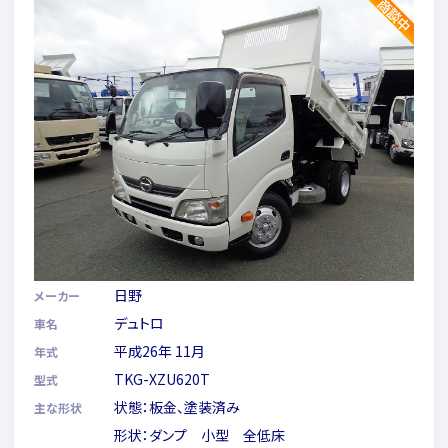
日野
メーカー
デュトロ
車名
平成26年 11月
年式
TKG-XZU620T
型式
状態：板金、塗装済み
主な形状
形状：ダンプ 小型 全低床