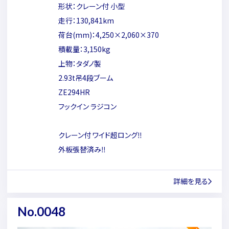
形状：クレーン付 小型
走行：130,841km
荷台(mm)：4,250×2,060×370
積載量：3,150kg
上物：タダノ製
2.93t吊4段ブーム
ZE294HR
フックイン ラジコン
クレーン付 ワイド超ロング‼
外板張替済み‼
詳細を見る
No.0048