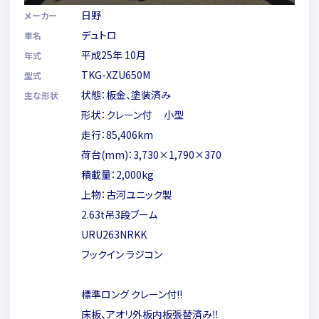
日野
メーカー
デュトロ
車名
平成25年 10月
年式
TKG-XZU650M
型式
状態：板金、塗装済み
主な形状
形状：クレーン付 小型
走行：85,406km
荷台(mm)：3,730×1,790×370
積載量：2,000kg
上物：古河ユニック製
2.63t吊3段ブーム
URU263NRKK
フックイン ラジコン
標準ロング クレーン付!!
床板、アオリ外板内板張替済み‼