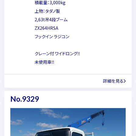
積載量：3,000kg
上物：タダノ製
2,63t吊4段ブーム
ZX264HRSA
フックイン ラジコン
クレーン付 ワイドロング‼
未使用車‼
詳細を見る
No.9329