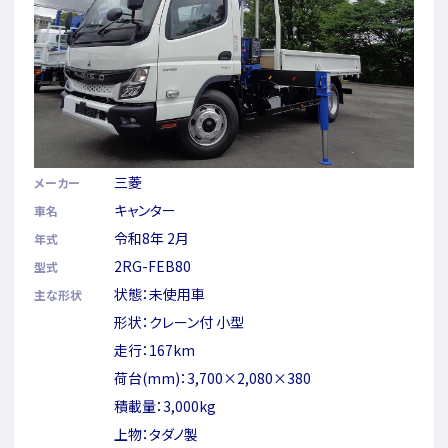
三菱
メーカー
キャンター
車名
令和8年 2月
年式
2RG-FEB80
型式
状態：未使用車
主な形状
形状：クレーン付 小型
走行：167km
荷台(mm)：3,700×2,080×380
積載量：3,000kg
上物：タダノ製