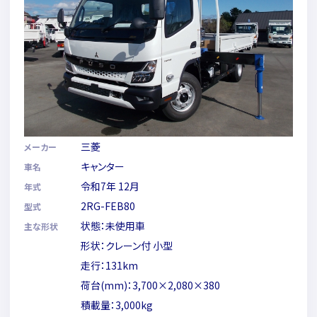
三菱
メーカー
キャンター
車名
令和7年 12月
年式
2RG-FEB80
型式
状態：未使用車
主な形状
形状：クレーン付 小型
走行：131km
荷台(mm)：3,700×2,080×380
積載量：3,000kg