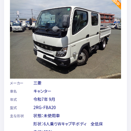
三菱
メーカー
キャンター
車名
令和7年 9月
年式
2RG-FBA20
型式
状態：未使用車
主な形状
形状：6人乗りWキャブ平ボディ 全低床