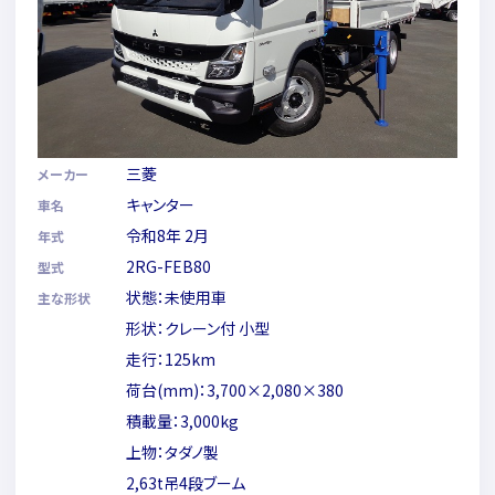
三菱
メーカー
キャンター
車名
令和8年 2月
年式
2RG-FEB80
型式
状態：未使用車
主な形状
形状：クレーン付 小型
走行：125km
荷台(mm)：3,700×2,080×380
積載量：3,000kg
上物：タダノ製
2,63t吊4段ブーム