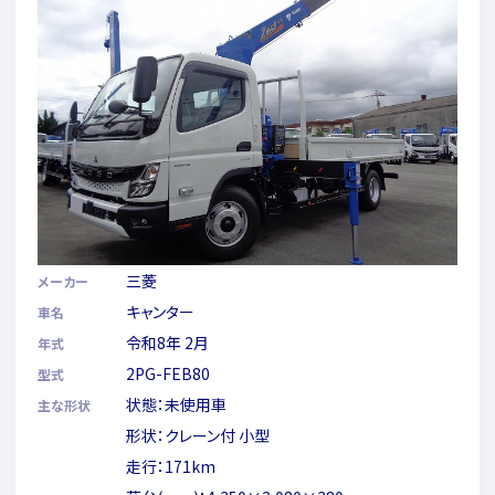
三菱
メーカー
キャンター
車名
令和8年 2月
年式
2PG-FEB80
型式
状態：未使用車
主な形状
形状：クレーン付 小型
走行：171km