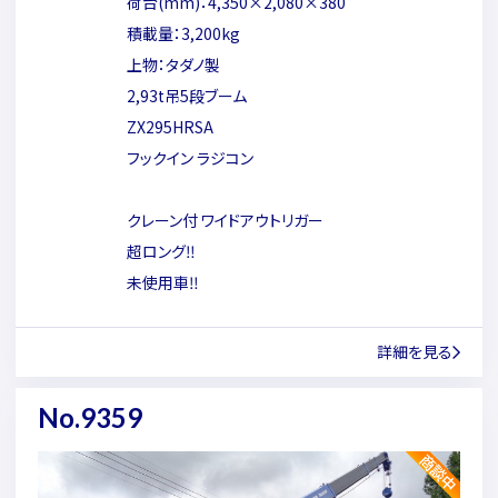
荷台(mm)：4,350×2,080×380
積載量：3,200kg
上物：タダノ製
2,93t吊5段ブーム
ZX295HRSA
フックイン ラジコン
クレーン付 ワイドアウトリガー
超ロング‼
未使用車‼
詳細を見る
No.9359