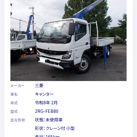
三菱
メーカー
キャンター
車名
令和8年 2月
年式
2RG-FEB80
型式
状態：未使用車
主な形状
形状：クレーン付 小型
走行：165km