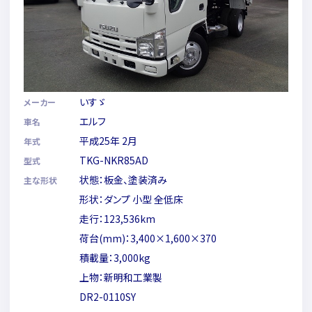
いすゞ
メーカー
エルフ
車名
平成25年 2月
年式
TKG-NKR85AD
型式
状態：板金、塗装済み
主な形状
形状：ダンプ 小型 全低床
走行：123,536km
荷台(mm)：3,400×1,600×370
積載量：3,000kg
上物：新明和工業製
DR2-0110SY