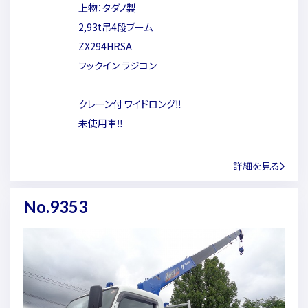
上物：タダノ製
2,93t吊4段ブーム
ZX294HRSA
フックイン ラジコン
クレーン付 ワイドロング‼
未使用車‼
詳細を見る
No.9353