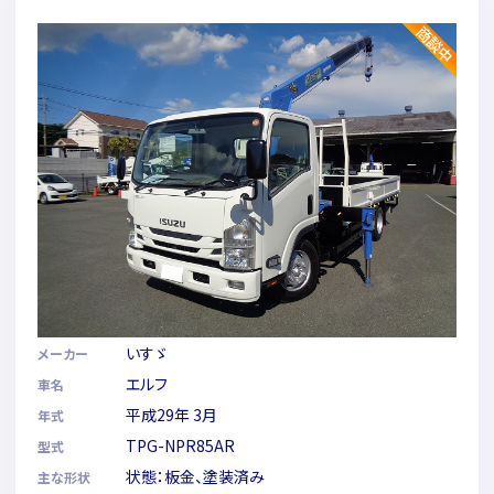
いすゞ
メーカー
エルフ
車名
平成29年 3月
年式
TPG-NPR85AR
型式
状態：板金、塗装済み
主な形状