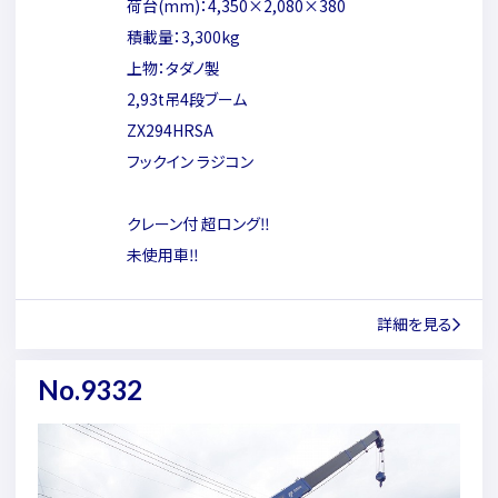
荷台(mm)：4,350×2,080×380
積載量：3,300kg
上物：タダノ製
2,93t吊4段ブーム
ZX294HRSA
フックイン ラジコン
クレーン付 超ロング‼
未使用車‼
詳細を見る
No.9332