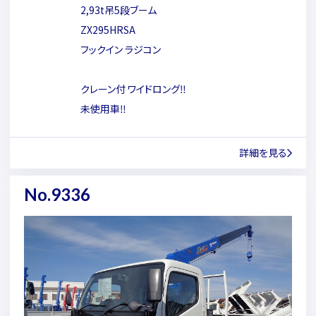
2,93t吊5段ブーム
ZX295HRSA
フックイン ラジコン
クレーン付 ワイドロング‼
未使用車‼
詳細を見る
No.9336