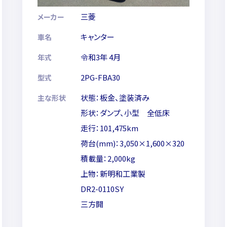
三菱
メーカー
キャンター
車名
令和3年 4月
年式
2PG-FBA30
型式
状態：板金、塗装済み
主な形状
形状：ダンプ、小型 全低床
走行：101,475km
荷台(mm)：3,050×1,600×320
積載量：2,000kg
上物：新明和工業製
DR2-0110SY
三方開