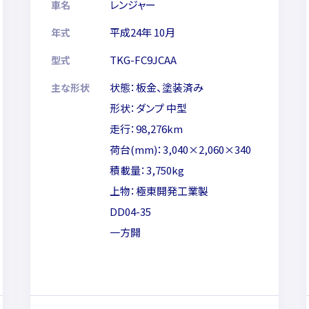
レンジャー
車名
平成24年 10月
年式
TKG-FC9JCAA
型式
状態：板金、塗装済み
主な形状
形状：ダンプ 中型
走行：98,276km
荷台(mm)：3,040×2,060×340
積載量：3,750kg
上物：極東開発工業製
DD04-35
一方開