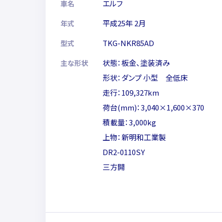
エルフ
車名
平成25年 2月
年式
TKG-NKR85AD
型式
状態：板金、塗装済み
主な形状
形状：ダンプ 小型 全低床
走行：109,327km
荷台(mm)：3,040×1,600×370
積載量：3,000kg
上物：新明和工業製
DR2-0110SY
三方開