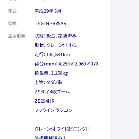
平成29年 3月
年式
TPG-NPR85AR
型式
状態：板金、塗装済み
主な形状
形状：クレーン付 小型
走行：130,841km
荷台(mm)：4,250×2,060×370
積載量：3,150kg
上物：タダノ製
2.93t吊4段ブーム
ZE294HR
フックイン ラジコン
クレーン付 ワイド超ロング‼
外板張替済み‼