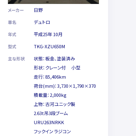
日野
メーカー
デュトロ
車名
平成25年 10月
年式
TKG-XZU650M
型式
状態：板金、塗装済み
主な形状
形状：クレーン付 小型
走行：85,406km
荷台(mm)：3,730×1,790×370
積載量：2,000kg
上物：古河ユニック製
2.63t吊3段ブーム
URU263NRKK
フックイン ラジコン