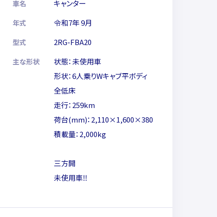
キャンター
車名
令和7年 9月
年式
2RG-FBA20
型式
状態：未使用車
主な形状
形状：6人乗りWキャブ平ボディ
全低床
走行：259km
荷台(mm)：2,110×1,600×380
積載量：2,000kg
三方開
未使用車‼