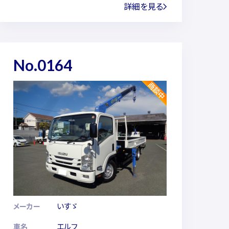
詳細を見る
No.0164
いすゞ
メーカー
エルフ
車名