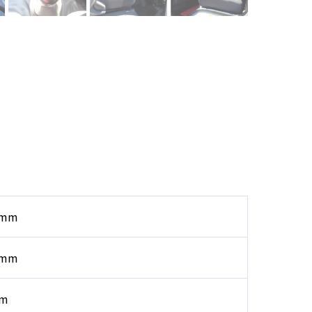
0mm
0mm
mm