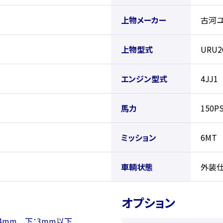
上物メーカー
古河ユ
上物型式
URU2
エンジン型式
4JJ1
馬力
150P
ミッション
6MT
車輌状態
外装
オプション
4mm 下：3mm以下