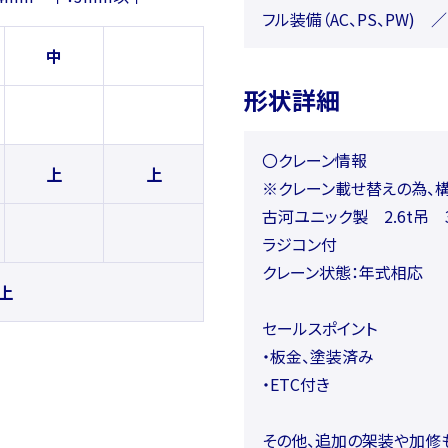
フル装備（AC、PS、PW
中
形状詳細
〇クレーン情報
上
上
※クレーン載せ替えの為、
古河ユニック製 2.6t吊 
ラジコン付
クレーン状態：年式相応
上
セールスポイント
・板金、塗装済み
・ETC付き
その他、追加の架装や加修