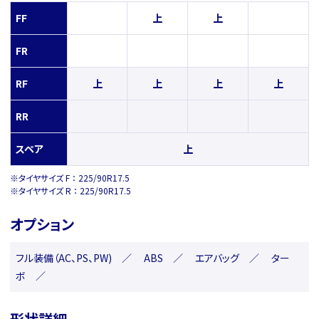
FF
上
上
FR
RF
上
上
上
上
RR
スペア
上
※タイヤサイズ F ： 225/90R17.5
※タイヤサイズ R ： 225/90R17.5
オプション
フル装備（AC、PS、PW) ／ ABS ／ エアバッグ ／ ター
ボ ／
形状詳細