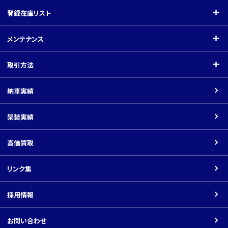
会社案内
登録在庫リスト
ご挨拶
登録在庫リスト
メンテナンス
会社概要
クレーン付（小型）
メンテナンス
取引方法
関連会社
クレーン付（中型）
指定工場
取引方法
納車実績
平ボディ・バン
架装工場
商品の価格について
架装実績
車載車
ネットでのお取引の場合
ダンプ
高価買取
返品について
パーツ
リンク集
振込先口座
その他の車種
採用情報
Youtube
お問い合わせ