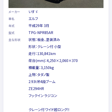
いすゞ
メーカー
エルフ
車名
平成29年 3月
年式
TPG-NPR85AR
型式
状態：板金、塗装済み
主な形状
形状：クレーン付 小型
走行：130,841km
荷台(mm)：4,250×2,060×370
積載量：3,150kg
上物：タダノ製
2.93t吊4段ブーム
ZE294HR
フックイン ラジコン
クレーン付 ワイド超ロング‼