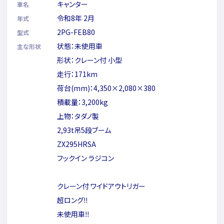
キャンター
車名
令和8年 2月
年式
2PG-FEB80
型式
状態：未使用車
主な形状
形状：クレーン付 小型
走行：171km
荷台(mm)：4,350×2,080×380
積載量：3,200kg
上物：タダノ製
2,93t吊5段ブーム
ZX295HRSA
フックイン ラジコン
クレーン付 ワイドアウトリガー
超ロング‼
未使用車‼