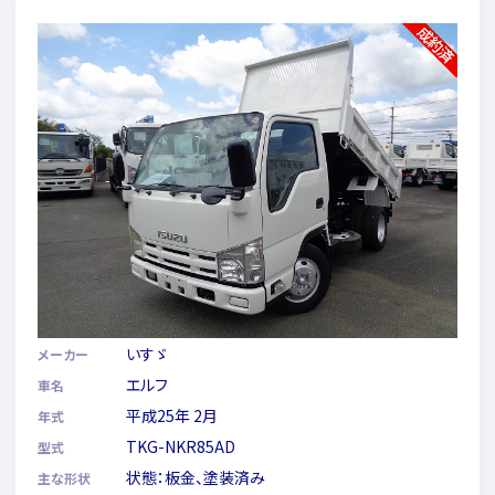
いすゞ
メーカー
エルフ
車名
平成25年 2月
年式
TKG-NKR85AD
型式
状態：板金、塗装済み
主な形状