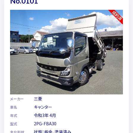
No.0101
三菱
メーカー
キャンター
車名
令和3年 4月
年式
2PG-FBA30
型式
状態：板金、塗装済み
主な形状