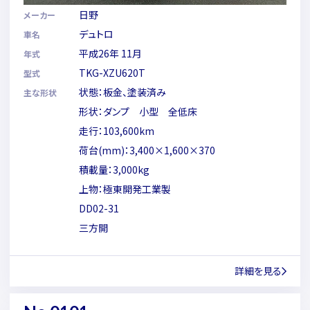
日野
メーカー
デュトロ
車名
平成26年 11月
年式
TKG-XZU620T
型式
状態：板金、塗装済み
主な形状
形状：ダンプ 小型 全低床
走行：103,600km
荷台(mm)：3,400×1,600×370
積載量：3,000kg
上物：極東開発工業製
DD02-31
三方開
詳細を見る