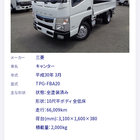
三菱
メーカー
キャンター
車名
平成30年 3月
年式
TPG-FBA20
型式
状態：全塗装済み
主な形状
形状：10尺平ボディ 全低床
走行：66,009km
荷台(mm)：3,100×1,600×380
積載量：2,000kg