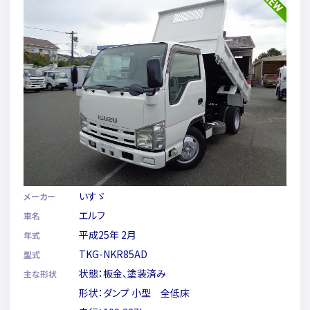
いすゞ
メーカー
エルフ
車名
平成25年 2月
年式
TKG-NKR85AD
型式
状態：板金、塗装済み
主な形状
形状：ダンプ 小型 全低床