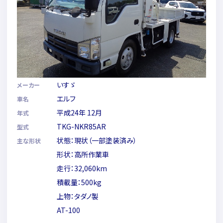
いすゞ
メーカー
エルフ
車名
平成24年 12月
年式
TKG-NKR85AR
型式
状態：現状（一部塗装済み）
主な形状
形状：高所作業車
走行：32,060km
積載量：500kg
上物：タダノ製
AT-100