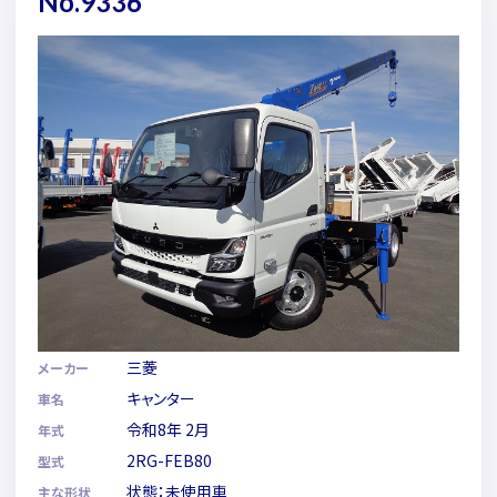
No.9336
三菱
メーカー
キャンター
車名
令和8年 2月
年式
2RG-FEB80
型式
状態：未使用車
主な形状