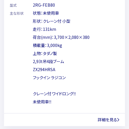
2RG-FEB80
型式
状態：未使用車
主な形状
形状：クレーン付 小型
走行：131km
荷台(mm)：3,700×2,080×380
積載量：3,000kg
上物：タダノ製
2,93t吊4段ブーム
ZX294HRSA
フックイン ラジコン
クレーン付 ワイドロング‼
未使用車‼
詳細を見る