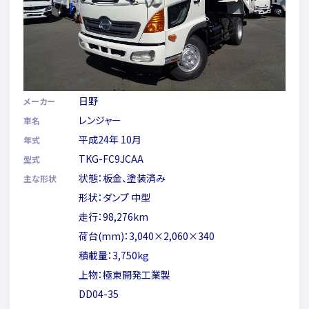
日野
メーカー
レンジャー
車名
平成24年 10月
年式
TKG-FC9JCAA
型式
状態：板金、塗装済み
主な形状
形状：ダンプ 中型
走行：98,276km
荷台(mm)：3,040×2,060×340
積載量：3,750kg
上物：極東開発工業製
DD04-35