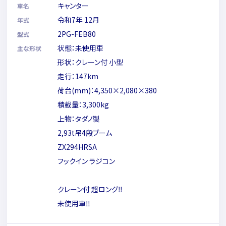
キャンター
車名
令和7年 12月
年式
2PG-FEB80
型式
状態：未使用車
主な形状
形状：クレーン付 小型
走行：147km
荷台(mm)：4,350×2,080×380
積載量：3,300kg
上物：タダノ製
2,93t吊4段ブーム
ZX294HRSA
フックイン ラジコン
クレーン付 超ロング‼
未使用車‼