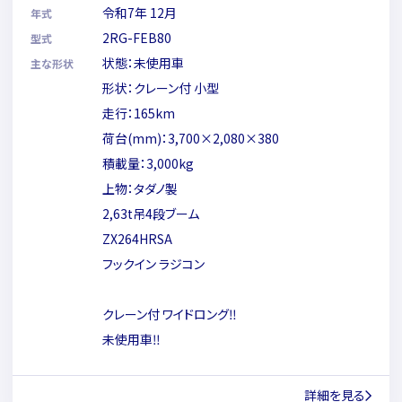
令和7年 12月
年式
2RG-FEB80
型式
状態：未使用車
主な形状
形状：クレーン付 小型
走行：165km
荷台(mm)：3,700×2,080×380
積載量：3,000kg
上物：タダノ製
2,63t吊4段ブーム
ZX264HRSA
フックイン ラジコン
クレーン付 ワイドロング‼
未使用車‼
詳細を見る