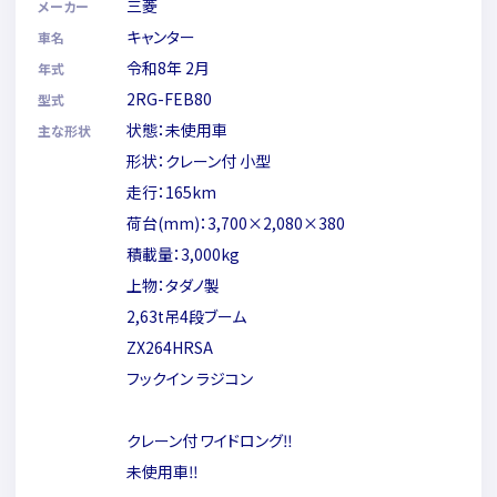
三菱
メーカー
キャンター
車名
令和8年 2月
年式
2RG-FEB80
型式
状態：未使用車
主な形状
形状：クレーン付 小型
走行：165km
荷台(mm)：3,700×2,080×380
積載量：3,000kg
上物：タダノ製
2,63t吊4段ブーム
ZX264HRSA
フックイン ラジコン
クレーン付 ワイドロング‼
未使用車‼