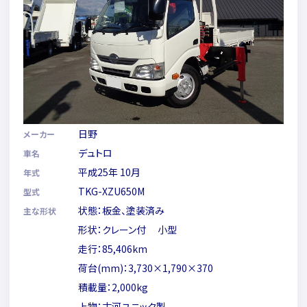
日野
メーカー
デュトロ
車名
平成25年 10月
年式
TKG-XZU650M
型式
状態：板金、塗装済み
主な形状
形状：クレーン付 小型
走行：85,406km
荷台(mm)：3,730×1,790×370
積載量：2,000kg
上物：古河ユニック製