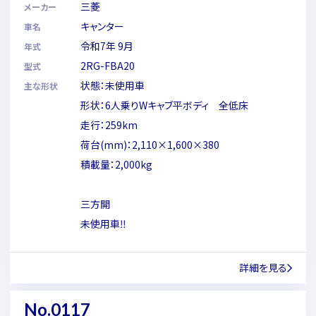
三菱
メーカー
キャンター
車名
令和7年 9月
年式
2RG-FBA20
型式
状態：未使用車
主な形状
形状：6人乗りWキャブ平ボディ 全低床
走行：259km
荷台(mm)：2,110×1,600×380
積載量：2,000kg
三方開
未使用車‼
詳細を見る
No.0117