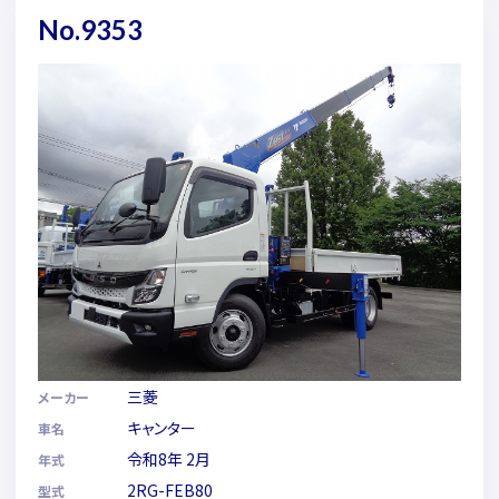
No.9353
三菱
メーカー
キャンター
車名
令和8年 2月
年式
2RG-FEB80
型式