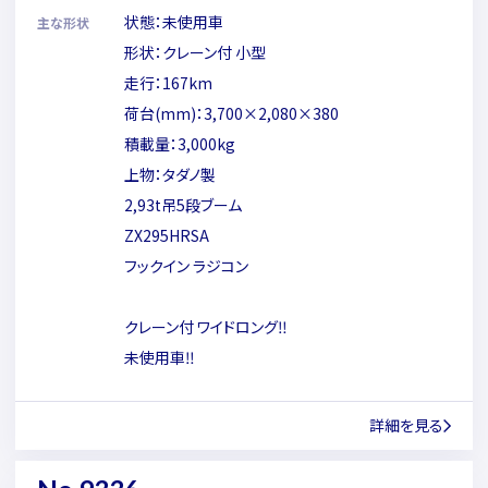
状態：未使用車
主な形状
形状：クレーン付 小型
走行：167km
荷台(mm)：3,700×2,080×380
積載量：3,000kg
上物：タダノ製
2,93t吊5段ブーム
ZX295HRSA
フックイン ラジコン
クレーン付 ワイドロング‼
未使用車‼
詳細を見る