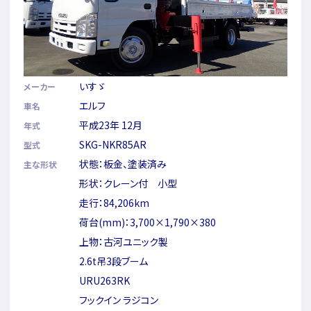
いすゞ
メーカー
エルフ
車名
平成23年 12月
年式
SKG-NKR85AR
型式
状態：板金、塗装済み
主な形状
形状：クレーン付 小型
走行：84,206km
荷台(mm)：3,700×1,790×380
上物：古河ユニック製
2.6t吊3段ブーム
URU263RK
フックイン ラジコン