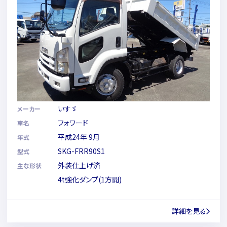
いすゞ
メーカー
フォワード
車名
平成24年 9月
年式
SKG-FRR90S1
型式
外装仕上げ済
主な形状
4t強化ダンプ(1方開)
詳細を見る