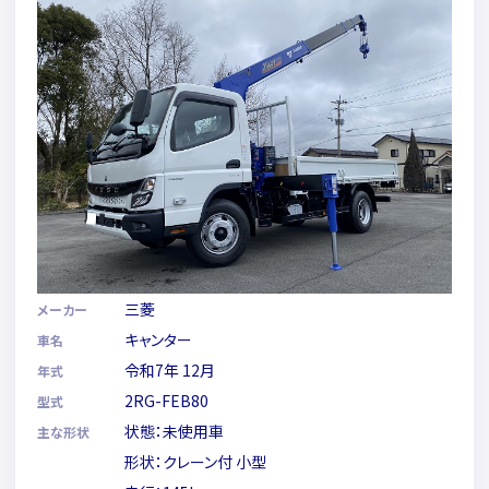
三菱
メーカー
キャンター
車名
令和7年 12月
年式
2RG-FEB80
型式
状態：未使用車
主な形状
形状：クレーン付 小型