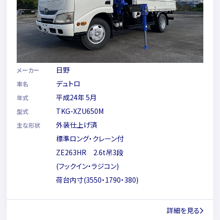
日野
メーカー
デュトロ
車名
平成24年 5月
年式
TKG-XZU650M
型式
外装仕上げ済
主な形状
標準ロング・クレーン付
ZE263HR 2.6t吊3段
(フックイン・ラジコン)
荷台内寸(3550・1790・380)
詳細を見る