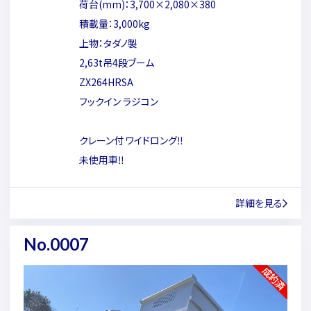
荷台(mm)：3,700×2,080×380
積載量：3,000kg
上物：タダノ製
2,63t吊4段ブーム
ZX264HRSA
フックイン ラジコン
クレーン付 ワイドロング‼
未使用車‼
詳細を見る
No.0007