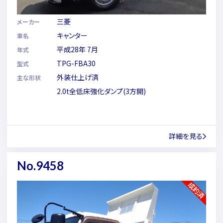
三菱
メーカー
キャンター
車名
平成28年 7月
年式
TPG-FBA30
型式
外装仕上げ済
主な形状
2.0t全低床強化ダンプ(3方開)
詳細を見る
No.9458