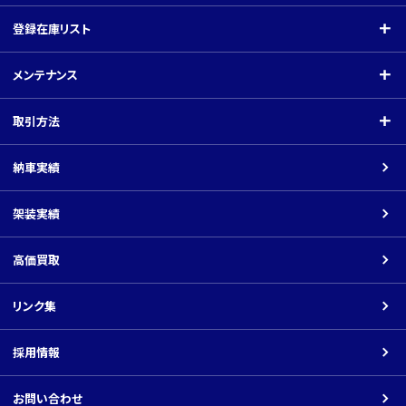
会社案内
登録在庫リスト
ご挨拶
登録在庫リスト
メンテナンス
会社概要
クレーン付（小型）
メンテナンス
取引方法
関連会社
クレーン付（中型）
指定工場
取引方法
納車実績
平ボディ・バン
架装工場
商品の価格について
架装実績
車載車
ネットでのお取引の場合
ダンプ
高価買取
返品について
パーツ
リンク集
振込先口座
その他の車種
採用情報
Youtube
お問い合わせ