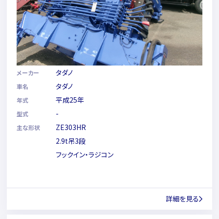
タダノ
メーカー
タダノ
車名
平成25年
年式
-
型式
ZE303HR
主な形状
2.9t吊3段
フックイン・ラジコン
詳細を見る