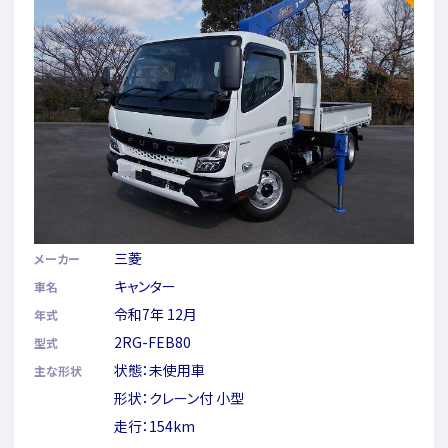
三菱
メーカー
キャンター
車名
令和7年 12月
年式
2RG-FEB80
型式
状態：未使用車
主な形状
形状：クレーン付 小型
走行：154km