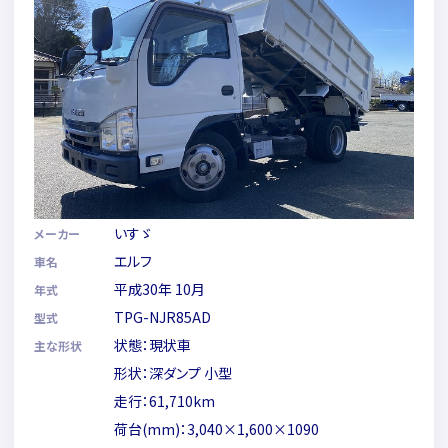
いすゞ
メーカー
エルフ
車名
平成30年 10月
年式
TPG-NJR85AD
型式
状態：現状車
主な形状
形状：深ダンプ 小型
走行：61,710km
荷台(mm)：3,040×1,600×1090