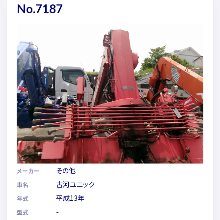
No.7187
その他
メーカー
古河ユニック
車名
平成13年
年式
-
型式