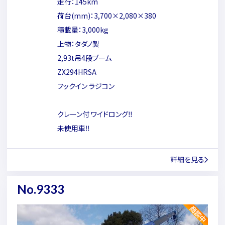
走行：145km
荷台(mm)：3,700×2,080×380
積載量：3,000kg
上物：タダノ製
2,93t吊4段ブーム
ZX294HRSA
フックイン ラジコン
クレーン付 ワイドロング‼
未使用車‼
詳細を見る
No.9333