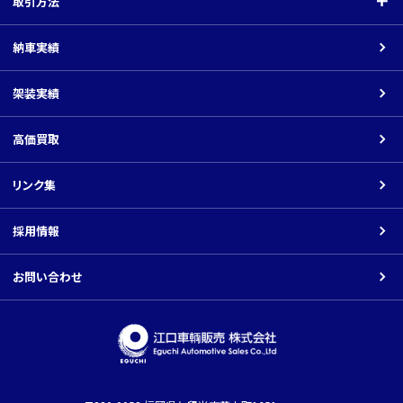
取引方法
関連会社
クレーン付（中型）
指定工場
取引方法
納車実績
平ボディ・バン
架装工場
商品の価格について
架装実績
車載車
ネットでのお取引の場合
ダンプ
高価買取
返品について
パーツ
リンク集
振込先口座
その他の車種
採用情報
Youtube
お問い合わせ