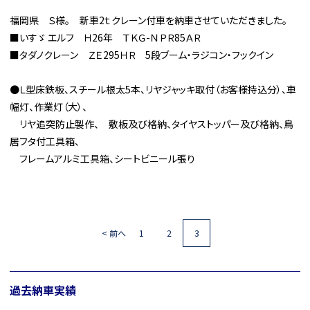
福岡県 Ｓ様。 新車2ｔクレーン付車を納車させていただきました。
■いすゞ エルフ Ｈ26年 ＴＫＧ-ＮＰＲ85ＡＲ
■タダノクレーン ＺＥ295ＨＲ 5段ブーム・ラジコン・フックイン
●Ｌ型床鉄板、スチール根太5本、リヤジャッキ取付（お客様持込分）、車
幅灯、作業灯（大）、
リヤ追突防止製作、 敷板及び格納、タイヤストッパー及び格納、鳥
居フタ付工具箱、
フレームアルミ工具箱、シートビニール張り
< 前へ
1
2
3
過去納車実績