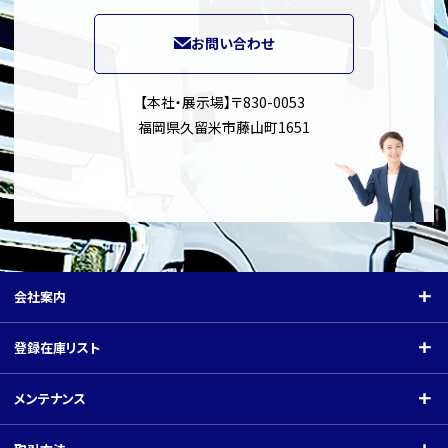
お問い合わせ
【本社・展示場】〒830-0053
福岡県久留米市藤山町1651
会社案内
会社案内
登録在庫リスト
ご挨拶
登録在庫リスト
メンテナンス
会社概要
クレーン付（小型）
メンテナンス