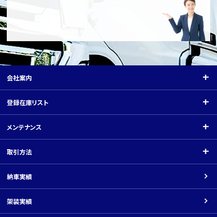
会社案内
会社案内
登録在庫リスト
ご挨拶
登録在庫リスト
メンテナンス
会社概要
クレーン付（小型）
メンテナンス
取引方法
関連会社
クレーン付（中型）
指定工場
取引方法
納車実績
平ボディ・バン
架装工場
商品の価格について
架装実績
車載車
ネットでのお取引の場合