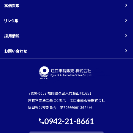
ダンプ
高価買取
返品について
パーツ
リンク集
振込先口座
その他の車種
採用情報
Youtube
お問い合わせ
〒830-0053 福岡県久留米市藤山町1651
古物営業法に基づく表示 江口車輌販売株式会社
福岡県公安委員会 第909990013624号
0942-21-8661