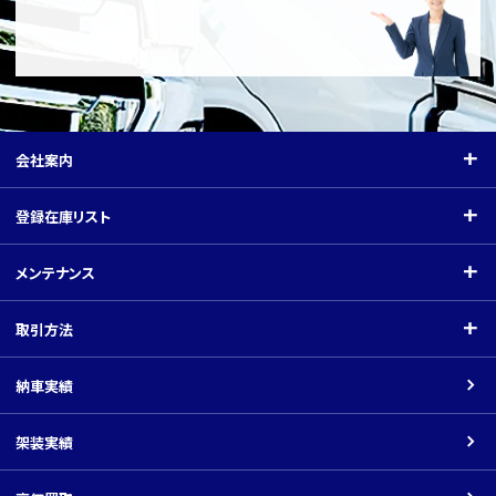
会社案内
会社案内
登録在庫リスト
ご挨拶
登録在庫リスト
メンテナンス
会社概要
クレーン付（小型）
メンテナンス
取引方法
関連会社
クレーン付（中型）
指定工場
取引方法
納車実績
平ボディ・バン
架装工場
商品の価格について
架装実績
車載車
ネットでのお取引の場合
ダンプ