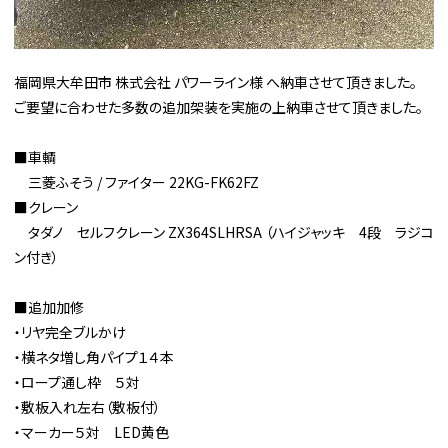
福岡県大牟田市 株式会社 パワーライン様 へ納車させて頂きました。
ご要望に合わせた多数の追加架装を実施の上納車させて頂きました。
■車輌
三菱ふそう / ファイター 22KG-FK62FZ
■クレーン
タダノ セルフクレーン ZX364SLHRSA （ハイジャッキ 4段 ラジコ
ン付き）
■追加加修
・リヤ完全ブルかけ
・横ネタ増し角パイプ１４本
・ロープ通し枠 ５対
・敷板入れ左右（敷板付）
・マーカー５対 LED黄色