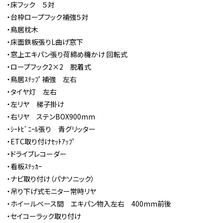
・床フック ５対
・台枠ロープフック補強５対
・鳥居枕木
・床面鉄板張りL曲げ窓下
・窓上エキパン張り荷締め機かけ 回転式
・ロープフック2×2 脱着式
・鳥居ｽﾃｯﾌﾟ補強 左右
・タイヤ灯 左右
・左リヤ 梯子掛け
・右リヤ ステンBOX900mm
・ｼｰﾄﾋﾞﾆｰﾙ張り 青グリッター
・ETC取り付けｾｯﾄｱｯﾌﾟ
・ドライブレコーダー
・看板ｽﾃｯｶｰ
・ナビ取り付け（パナソニック）
・吊り下げ式モニター常時リヤ
・ホイールベース間 エキパン物入左右 400mm前後
・セイコーラック取り付け