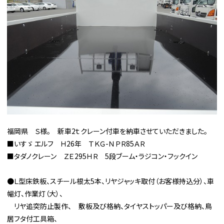
福岡県 Ｓ様。 新車2ｔクレーン付車を納車させていただきました。
■いすゞ エルフ Ｈ26年 ＴＫＧ-ＮＰＲ85ＡＲ
■タダノクレーン ＺＥ295ＨＲ 5段ブーム・ラジコン・フックイン
●Ｌ型床鉄板、スチール根太5本、リヤジャッキ取付（お客様持込分）、車
幅灯、作業灯（大）、
リヤ追突防止製作、 敷板及び格納、タイヤストッパー及び格納、鳥
居フタ付工具箱、