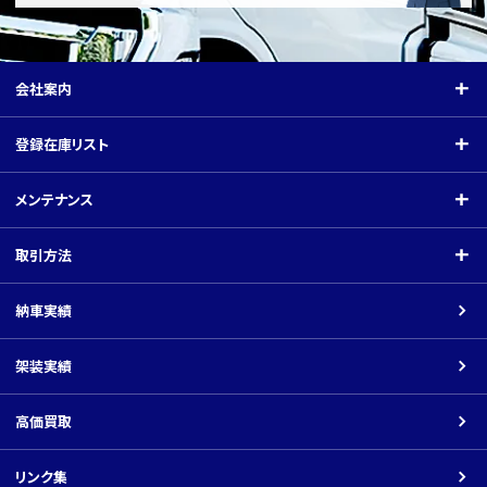
会社案内
会社案内
登録在庫リスト
ご挨拶
登録在庫リスト
メンテナンス
会社概要
クレーン付（小型）
メンテナンス
取引方法
関連会社
クレーン付（中型）
指定工場
取引方法
納車実績
平ボディ・バン
架装工場
商品の価格について
架装実績
車載車
ネットでのお取引の場合
ダンプ
高価買取
返品について
パーツ
リンク集
振込先口座