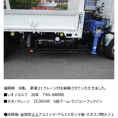
福岡県 N様。 新車２ｔクレーン付を納車させていただきました。
■いすゞエルフ 26年 TKG-NMR85
■タダノクレーン ZE265HR 5段ブーム・ラジコン・フックイン
●床鉄板・追突防止上アルミシマ・アルミ３方シマ板・エキスパ物入×２