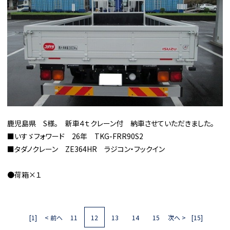
鹿児島県 S様。 新車４ｔクレーン付 納車させていただきました。
■いすゞフォワード 26年 TKG-FRR90S2
■タダノクレーン ZE364HR ラジコン・フックイン
●荷箱×１
[1]
< 前へ
11
12
13
14
15
次へ >
[15]