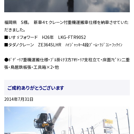
福岡県 S様。 新車４ｔクレーン付重機運搬車仕様を納車させていた
だきました。
■いすゞフォワード H26年 LKG-FTR90S2
■タダノクレーン ZE364SLHR ﾊｲｼﾞｬｯｷ・4段ﾌﾞｰﾑ・ﾗｼﾞｺﾝ・ﾌｯｸｲﾝ
●ﾎﾞﾃﾞｰﾘｱ重機運搬仕様・ﾌﾞﾙ掛け3方ｱｵﾘ・ﾘｱ支柱立て・床面ｱﾋﾟﾄﾝ二重
張・鳥居鉄板張・工具箱×2・他
ご成約ありがとうございます
2014年7月31日