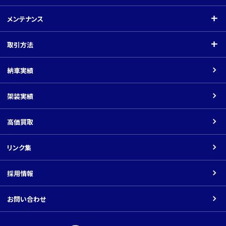
ご挨拶
登録在庫リスト
メンテナンス
会社概要
クレーン付（小型）
メンテナンス
取引方法
関連会社
クレーン付（中型）
指定工場
取引方法
納車実績
平ボディ・バン
架装工場
商品の価格について
架装実績
車載車
ネットでのお取引の場合
ダンプ
高価買取
返品について
パーツ
リンク集
振込先口座
その他の車種
採用情報
Youtube
お問い合わせ